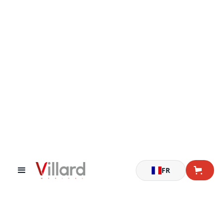
Le mobilier médical
fabriqué en France
.
Expert dans l'équipement mobile et modulaire,
Villard Médical est un des leaders français dans la
conception,
la fabrication et la distribution de mobilier médical
FR
pour les établissements de santé.
Découvrez nos produits