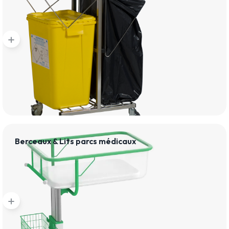
add
Berceaux & Lits parcs médicaux
add