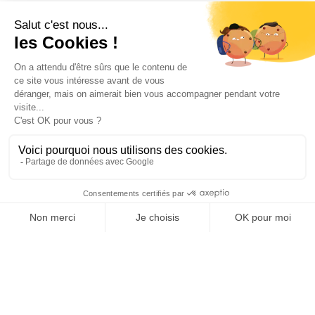
5 ZA de Chapeau
Téléphone : 33 (0) 285 290 500
72190 Neuville sur Sarthe
Fax : 33 (0) 285 290 510
E-mail : infos@villard-medical.com
Produits
Entreprise
Chariots & Guéridons
Qui sommes nous ?
médicaux
Stockage & Transport
Savoir-faire
Tables & Plans de travail
médicaux
Projets #MadeinVillard
Gestion du linge &
Blanchisserie
Nos actualités
Équipements de services