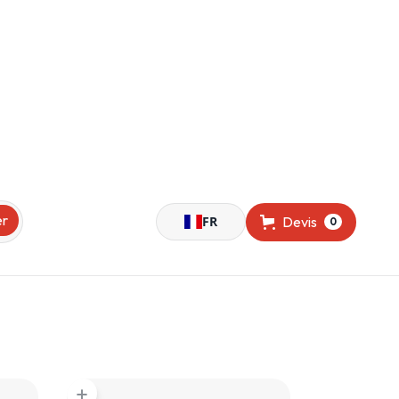
FR
Devis
0
add