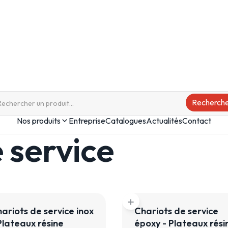
Nos produits
Entreprise
Catalogues
Actualités
Contact
 service
add
ariots de service inox
Chariots de service
Plateaux résine
époxy - Plateaux rési