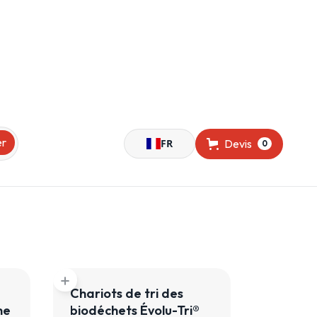
FR
Devis
0
add
Chariots de tri des
ne
biodéchets Évolu-Tri®