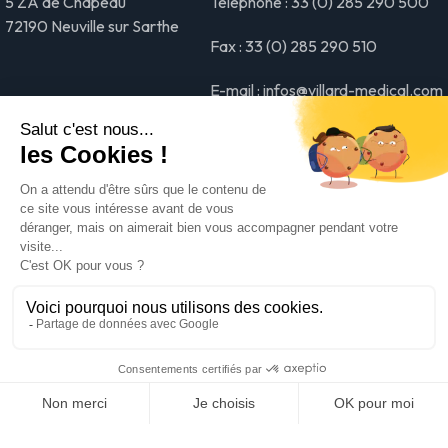
5 ZA de Chapeau
Téléphone : 33 (0) 285 290 500
72190 Neuville sur Sarthe
Fax : 33 (0) 285 290 510
E-mail : infos@villard-medical.com
Produits
Entreprise
Chariots & Guéridons
Qui sommes nous ?
médicaux
Stockage & Transport
Savoir-faire
Tables & Plans de travail
médicaux
Projets #MadeinVillard
Gestion du linge &
Blanchisserie
Nos actualités
Équipements de services
Mobiliers d'examen & de
Contactez-nous
consultation
Suivez-nous sur
les réseaux sociaux