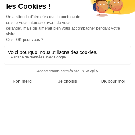
Chariots à linge Eolis® COMPACT
add