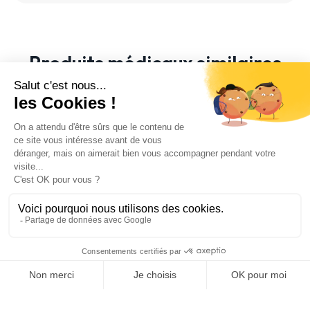
Produits médicaux similaires
Armoires Eolis® - Profondeur 400 - À tiroirs -
Simple
add