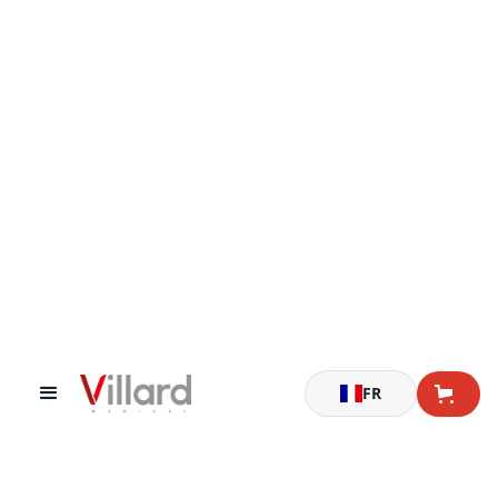
Accueil
Armoires médicales
Armoires Eolis® - Profondeur 400 - À volet roulant - Double
FR