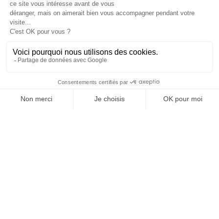
add
Chariots Cabri - Monobloc