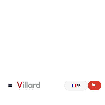
Accueil
Chariots de soins
Chariot de soins Eolis® 600x400 - À tiroirs (équipé T06)
FR