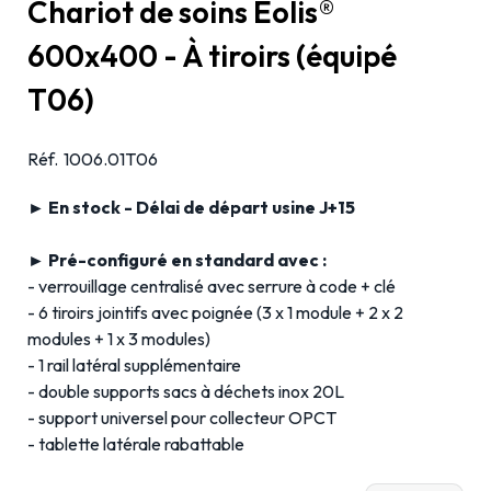
Chariot de soins Eolis®
600x400 - À tiroirs (équipé
T06)
Réf.
1006.01T06
► En stock - Délai de départ usine J+15
► Pré-configuré en standard avec :
- verrouillage centralisé avec serrure à code + clé
- 6 tiroirs jointifs avec poignée (3 x 1 module + 2 x 2
modules + 1 x 3 modules)
- 1 rail latéral supplémentaire
- double supports sacs à déchets inox 20L
- support universel pour collecteur OPCT
- tablette latérale rabattable