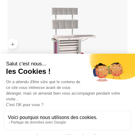
add
Chariot de soins Eolis® 600x400 - À tiroirs
(équipé G01)