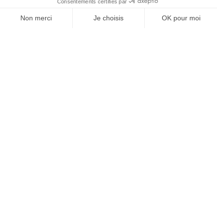
add
Chariot de soins Eolis® 600x400 - À tiroirs