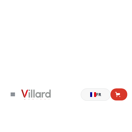
Accueil
Chariots de nursing
Chariots de change et de toilette ouverts
FR