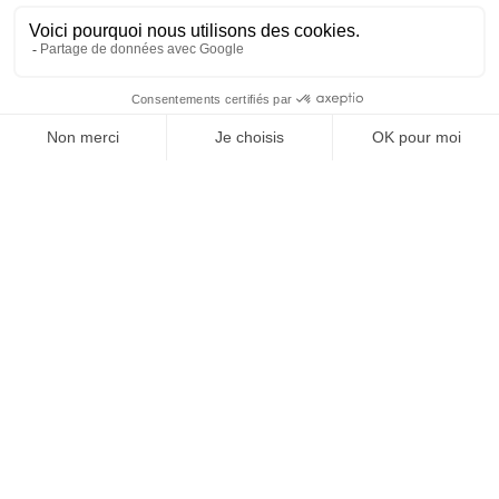
Supports SHA pour
rail
1600.69
Tablette latérale
rabattable
1500.01
Tiroirs Eolis®
COMPACT
1500.47