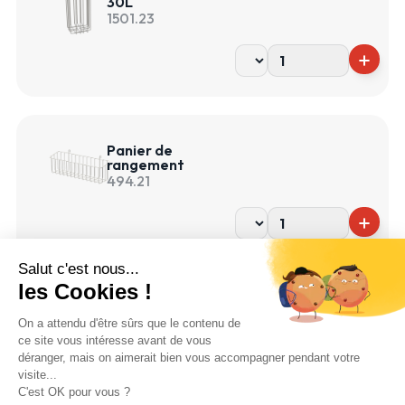
30L
1501.23
Panier de
rangement
494.21
Support universel pour
collecteur OPCT
1101.97