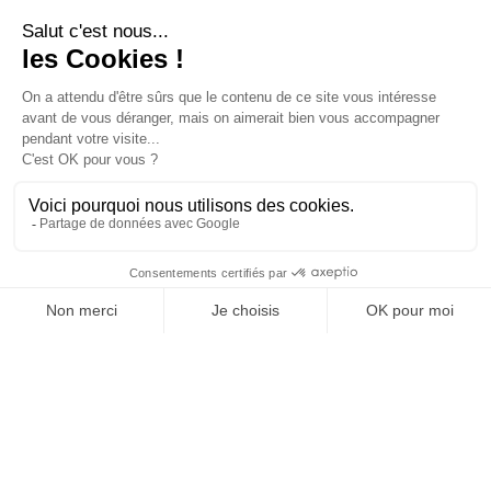
Chariots & Guéridons
Qui sommes nous ?
médicaux
Stockage & Transport
Savoir-faire
Tables & Plans de travail
médicaux
Projets #MadeinVillard
Gestion du linge &
Blanchisserie
Nos actualités
Équipements de services
Mobiliers d'examen & de
Contactez-nous
consultation
Suivez-nous sur
les réseaux sociaux
LinkedIn
Youtube
Nos catalogues en ligne