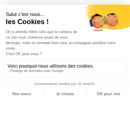
Chariot brancard pédiatrique
add