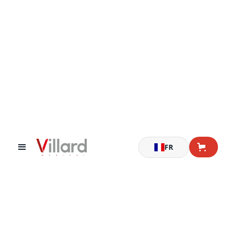
Accueil
Chariots brancards
Chariot brancard à hauteur variable
FR