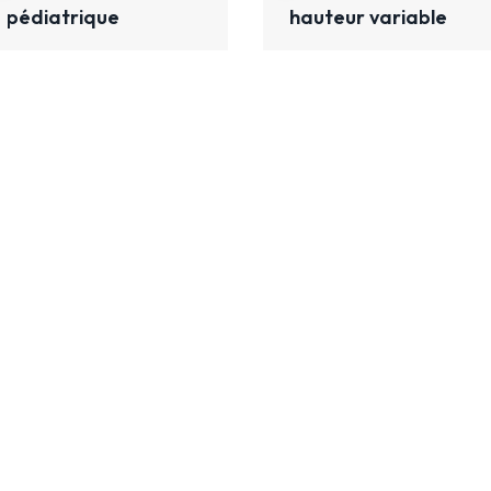
pédiatrique
hauteur variable
Description techniqu
tion technique
Caractéristiques
Comp