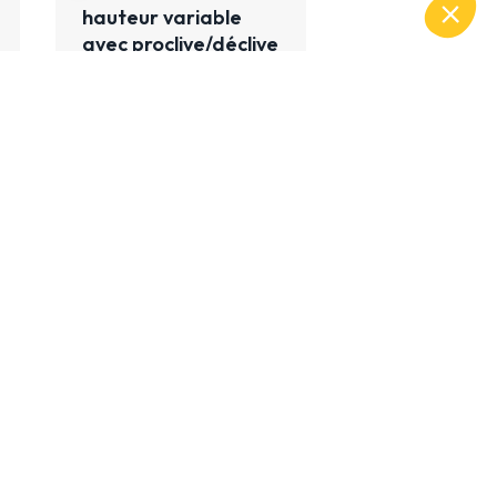
hauteur variable
avec proclive/déclive
e
osition