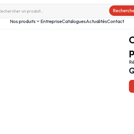
Nos produits
Entreprise
Catalogues
Actualités
Contact
e
C
p
Ré
Q