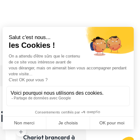
ires
add
Chariot brancard à