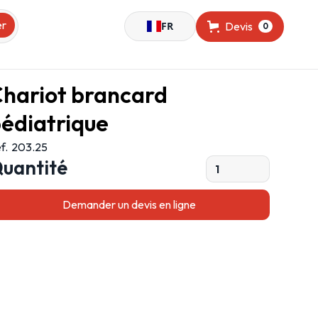
FR
Devis
0
hariot brancard
édiatrique
f.
203.25
uantité