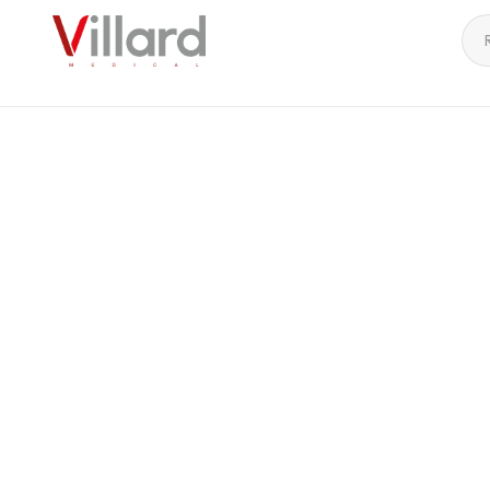
Accueil
Chariots brancards
Chariot brancard pédiatriqu